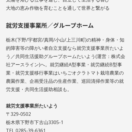
大地の恵み作物を育むことを通して世界と繋がる
就労支援事業所／グループホーム
栃木(下野/宇都宮/真岡/小山/上三川町)の精神・身体・知
的障害等の障がい者自立支援なら就労支援事業所たいよ
う／共同生活援助グループホームたいよう(運営：株式会
社アースライン)へ。就労継続A型事業・就労継続B型事
業・就労支援移行事業はいちごオクラトマト栽培農業の
農園作業、企画受注品の生産作業、巡回清掃作業等の就
労支援・共同生活援助相談も。
就労支援事業所たいよう
〒329-0502
栃木県下野市下古山3305-1
TEL 0285-39-6361