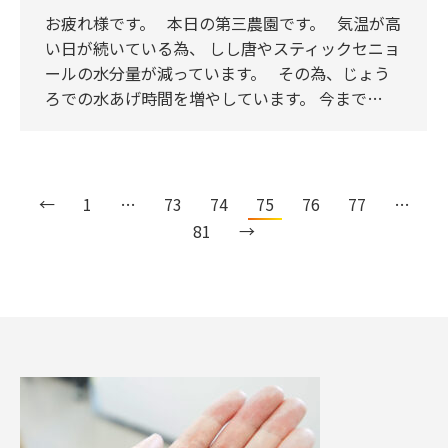
お疲れ様です。 本日の第三農園です。 気温が高
い日が続いている為、 しし唐やスティックセニョ
ールの水分量が減っています。 その為、じょう
ろでの水あげ時間を増やしています。 今まで…
←
1
…
73
74
75
76
77
…
81
→