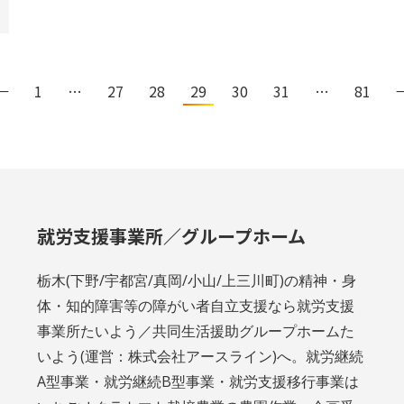
←
1
…
27
28
29
30
31
…
81
就労支援事業所／グループホーム
栃木(下野/宇都宮/真岡/小山/上三川町)の精神・身
体・知的障害等の障がい者自立支援なら就労支援
事業所たいよう／共同生活援助グループホームた
いよう(運営：株式会社アースライン)へ。就労継続
A型事業・就労継続B型事業・就労支援移行事業は