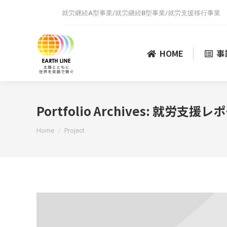
就労継続A型事業/就労継続B型事業/就労支援移行事業
HOME
事
Portfolio Archives:
就労支援レポ
You are here:
Home
Project