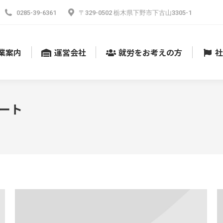
0285-39-6361
〒329-0502 栃木県下野市下古山3305-1
業案内
運営会社
就労をお考えの方
社
ート