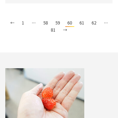
←
1
…
58
59
60
61
62
…
81
→