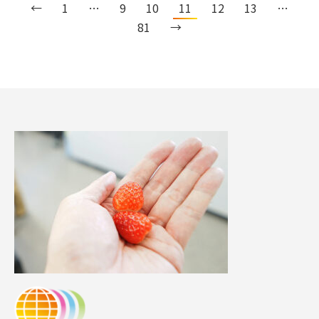
←
1
…
9
10
11
12
13
…
81
→