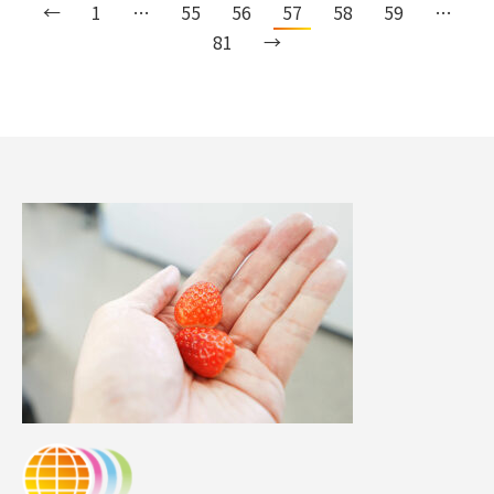
←
1
…
55
56
57
58
59
…
81
→