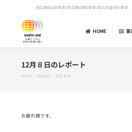
就労継続A型事業/就労継続B型事業/就労支援移行事業
HOME
事
12月８日のレポート
You are here:
Home
Project
12月８日…
お疲れ様です。