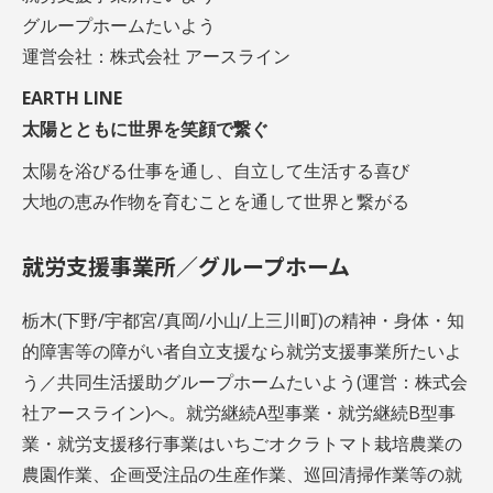
グループホームたいよう
運営会社：株式会社 アースライン
EARTH LINE
太陽とともに世界を笑顔で繋ぐ
太陽を浴びる仕事を通し、自立して生活する喜び
大地の恵み作物を育むことを通して世界と繋がる
就労支援事業所／グループホーム
栃木(下野/宇都宮/真岡/小山/上三川町)の精神・身体・知
的障害等の障がい者自立支援なら就労支援事業所たいよ
う／共同生活援助グループホームたいよう(運営：株式会
社アースライン)へ。就労継続A型事業・就労継続B型事
業・就労支援移行事業はいちごオクラトマト栽培農業の
農園作業、企画受注品の生産作業、巡回清掃作業等の就