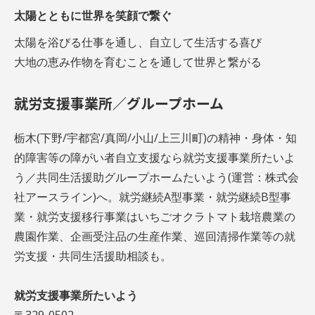
太陽とともに世界を笑顔で繋ぐ
太陽を浴びる仕事を通し、自立して生活する喜び
大地の恵み作物を育むことを通して世界と繋がる
就労支援事業所／グループホーム
栃木(下野/宇都宮/真岡/小山/上三川町)の精神・身体・知
的障害等の障がい者自立支援なら就労支援事業所たいよ
う／共同生活援助グループホームたいよう(運営：株式会
社アースライン)へ。就労継続A型事業・就労継続B型事
業・就労支援移行事業はいちごオクラトマト栽培農業の
農園作業、企画受注品の生産作業、巡回清掃作業等の就
労支援・共同生活援助相談も。
就労支援事業所たいよう
〒329-0502