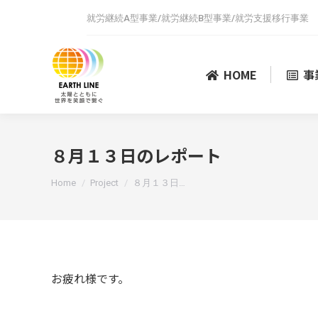
就労継続A型事業/就労継続B型事業/就労支援移行事業
HOME
事
８月１３日のレポート
You are here:
Home
Project
８月１３日…
お疲れ様です。