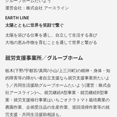
グループホームたいよう
運営会社：株式会社 アースライン
EARTH LINE
太陽とともに世界を笑顔で繋ぐ
太陽を浴びる仕事を通し、自立して生活する喜び
大地の恵み作物を育むことを通して世界と繋がる
就労支援事業所／グループホーム
栃木(下野/宇都宮/真岡/小山/上三川町)の精神・身体・知
的障害等の障がい者自立支援なら就労支援事業所たいよ
う／共同生活援助グループホームたいよう(運営：株式会
社アースライン)へ。就労継続A型事業・就労継続B型事
業・就労支援移行事業はいちごオクラトマト栽培農業の
農園作業、企画受注品の生産作業、巡回清掃作業等の就
労支援・共同生活援助相談も。