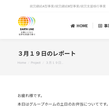
就労継続A型事業/就労継続B型事業/就労支援移行事業
HOME
事
３月１９日のレポート
You are here:
Home
Project
３月１９日…
お疲れ様です。
本日はグループホームの土日のお弁当についてです