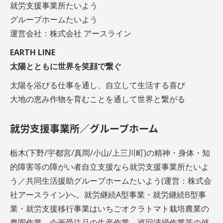
就労支援事業所たいよう
グループホームたいよう
運営会社：株式会社 アースライン
EARTH LINE
太陽とともに世界を笑顔で繋ぐ
太陽を浴びる仕事を通し、自立して生活する喜び
大地の恵み作物を育むことを通して世界と繋がる
就労支援事業所／グループホーム
栃木(下野/宇都宮/真岡/小山/上三川町)の精神・身体・知
的障害等の障がい者自立支援なら就労支援事業所たいよ
う／共同生活援助グループホームたいよう(運営：株式会
社アースライン)へ。就労継続A型事業・就労継続B型事
業・就労支援移行事業はいちごオクラトマト栽培農業の
農園作業、企画受注品の生産作業、巡回清掃作業等の就