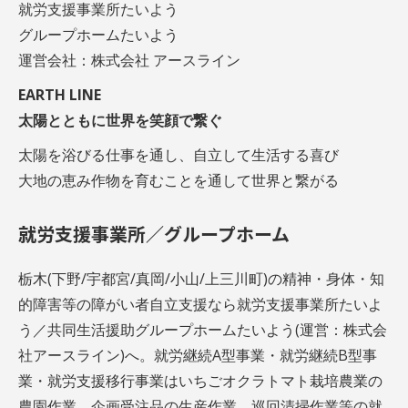
就労支援事業所たいよう
グループホームたいよう
運営会社：株式会社 アースライン
EARTH LINE
太陽とともに世界を笑顔で繋ぐ
太陽を浴びる仕事を通し、自立して生活する喜び
大地の恵み作物を育むことを通して世界と繋がる
就労支援事業所／グループホーム
栃木(下野/宇都宮/真岡/小山/上三川町)の精神・身体・知
的障害等の障がい者自立支援なら就労支援事業所たいよ
う／共同生活援助グループホームたいよう(運営：株式会
社アースライン)へ。就労継続A型事業・就労継続B型事
業・就労支援移行事業はいちごオクラトマト栽培農業の
農園作業、企画受注品の生産作業、巡回清掃作業等の就