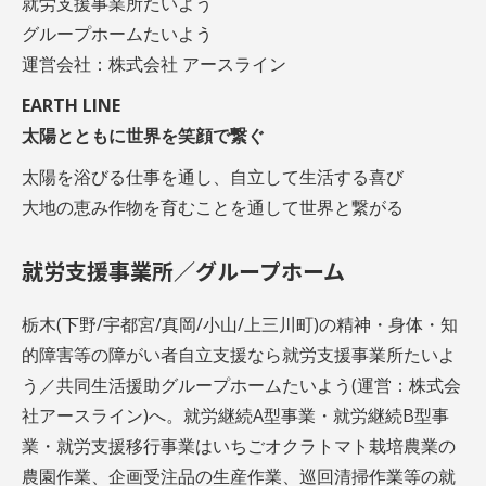
就労支援事業所たいよう
グループホームたいよう
運営会社：株式会社 アースライン
EARTH LINE
太陽とともに世界を笑顔で繋ぐ
太陽を浴びる仕事を通し、自立して生活する喜び
大地の恵み作物を育むことを通して世界と繋がる
就労支援事業所／グループホーム
栃木(下野/宇都宮/真岡/小山/上三川町)の精神・身体・知
的障害等の障がい者自立支援なら就労支援事業所たいよ
う／共同生活援助グループホームたいよう(運営：株式会
社アースライン)へ。就労継続A型事業・就労継続B型事
業・就労支援移行事業はいちごオクラトマト栽培農業の
農園作業、企画受注品の生産作業、巡回清掃作業等の就