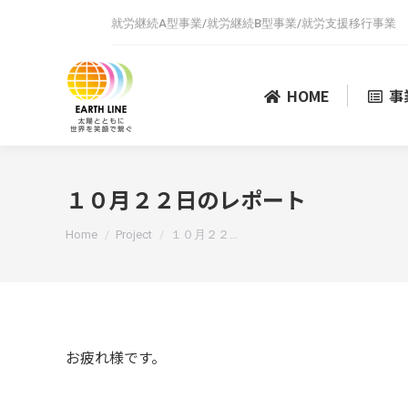
就労継続A型事業/就労継続B型事業/就労支援移行事業
HOME
事
１０月２２日のレポート
You are here:
Home
Project
１０月２２…
お疲れ様です。