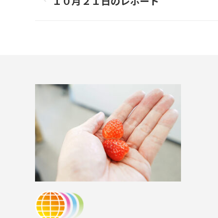
navigation
１０月２１日のレポート
Previous
project: