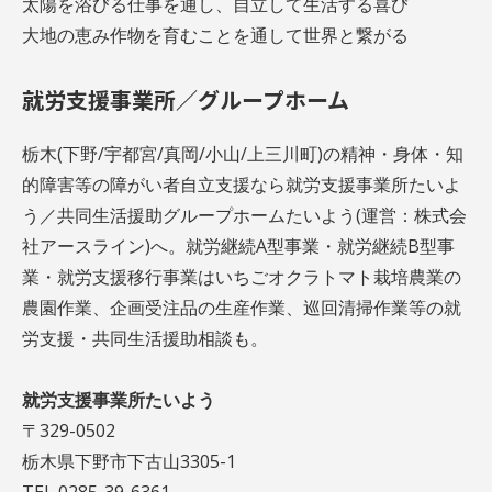
太陽を浴びる仕事を通し、自立して生活する喜び
大地の恵み作物を育むことを通して世界と繋がる
就労支援事業所／グループホーム
栃木(下野/宇都宮/真岡/小山/上三川町)の精神・身体・知
的障害等の障がい者自立支援なら就労支援事業所たいよ
う／共同生活援助グループホームたいよう(運営：株式会
社アースライン)へ。就労継続A型事業・就労継続B型事
業・就労支援移行事業はいちごオクラトマト栽培農業の
農園作業、企画受注品の生産作業、巡回清掃作業等の就
労支援・共同生活援助相談も。
就労支援事業所たいよう
〒329-0502
栃木県下野市下古山3305-1
TEL 0285-39-6361